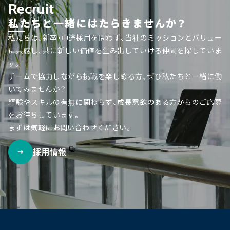
Recruit
私たちと一緒にはたらきませんか？
私たちは、新卒・中途採用を問わず、当社のミッションとバリュー
に共感し、共に新しい価値を生み出していける仲間を探していま
す。
チームで協力しながら挑戦を楽しめる方、ぜひ私たちと一緒に働
いてみませんか？
経験やスキルの有無に関わらず、成長意欲のある方からのご応募
をお待ちしています。
まずは気軽にお問い合わせください。
採用情報